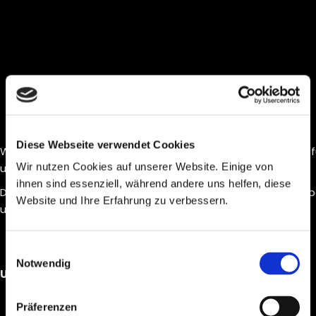
Diese Webseite verwendet Cookies
Wenn es um die souveräne Abwicklung von Projekten geht, fü
Wir nutzen Cookies auf unserer Website. Einige von
und Objektbau.
ihnen sind essenziell, während andere uns helfen, diese
Die Enslin Türen + Möbel GmbH ist ein moderner Handwerksbe
Website und Ihre Erfahrung zu verbessern.
und Balingen im Zollernalbkreis in Baden-Württemberg.
Einwilligungsauswahl
Notwendig
UNSERE UNTERNEHMENS PARTNERSCHAFTEN
Präferenzen