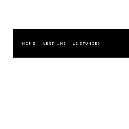
HOME
ÜBER UNS
LEISTUNGEN
SERVICES
KARRIERE
REFERENZEN
KONTAKT