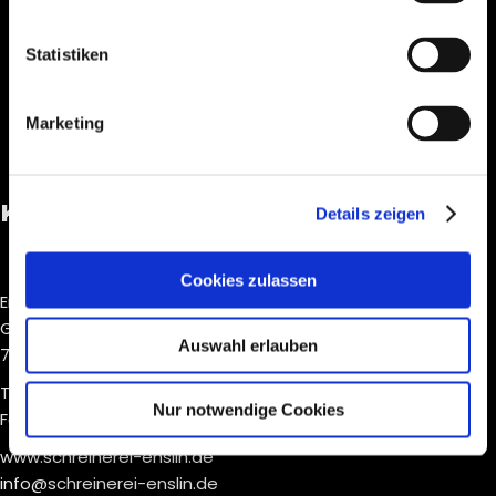
Statistiken
Marketing
KONTAKT
Details zeigen
Cookies zulassen
Enslin Türen + Möbel GmbH
Geislinger Str. 33
Auswahl erlauben
72348 Rosenfeld
Tel. +49 74 28 84 50
Nur notwendige Cookies
Fax +49 74 28 408 97-98
www.schreinerei-enslin.de
info@schreinerei-enslin.de